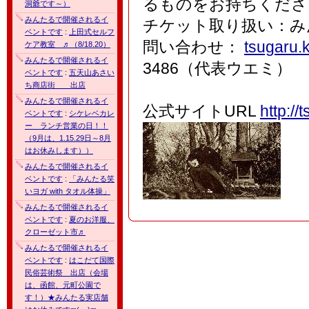
るものをお持ちくださ
洞爺です～）
みんたるで開催されるイ
チケット取り扱い：みん
ベントです
:
上田式セルフ
問い合わせ：
tsugaru.
ケア教室 ♬（8/18.20）
みんたるで開催されるイ
3486（代表ウエミ）
ベントです
:
五天山あさい
ち商店街 出店
みんたるで開催されるイ
公式サイトURL
http:/
ベントです
:
シケレベカレ
ー ランチ営業の日！！
（9月は、1.15.29日～8月
はお休みします））
みんたるで開催されるイ
ベントです
:
「みんたる笑
いヨガ with タオル体操」
みんたるで開催されるイ
ベントです
:
夏のお洋服、
クローゼット市♬
みんたるで開催されるイ
ベントです
:
はこだて国際
民俗芸術祭 出店（会場
は、函館、元町公園で
す！）★みんたる実店舗