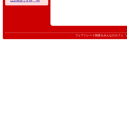
はお休みですm(__)m
フェアトレード雑貨＆みんなのカフェ「みんたる」