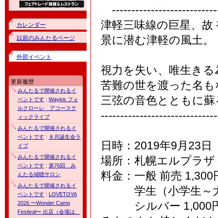
----------------------------
津軽三味線の巨星、故
カレンダー
景に潜む津軽の風土。
以前のみんたるページ
外部イベント
視力を失い、唯生きる
更新履歴
苦難の世を渡った名も
みんたるで開催されるイ
三弦の音色とともに蘇
ベントです
:
Waykis フォ
ルクローレ アコーステ
------------------------------
ィックライブ
みんたるで開催されるイ
ベントです
:
８月誕生会ラ
日時：2019年9月23
イブ
みんたるで開催されるイ
場所：札幌エルプラザ
ベントです
:
第76回 み
料金：一般 前売 1,300
んたる傾聴サロン
みんたるで開催されるイ
学生（小学生～大学生） 
ベントです
:
LOVETOYA
シルバー 1,000
2026 〜Wonder Camp
Festival〜 出店（会場は、