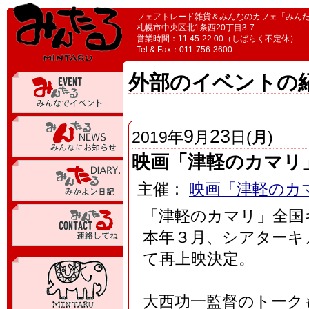
フェアトレード雑貨＆みんなのカフェ「みん
札幌市中央区北1条西20丁目3-7
営業時間：11:45-22:00（しばらく不定休）
Tel & Fax：011-756-3600
外部のイベントの
9
23
2019
年
月
日(
月
)
映画「津軽のカマリ
主催：
映画「津軽のカ
「津軽のカマリ」全国
本年３月、シアターキ
て再上映決定。
大西功一監督のトーク