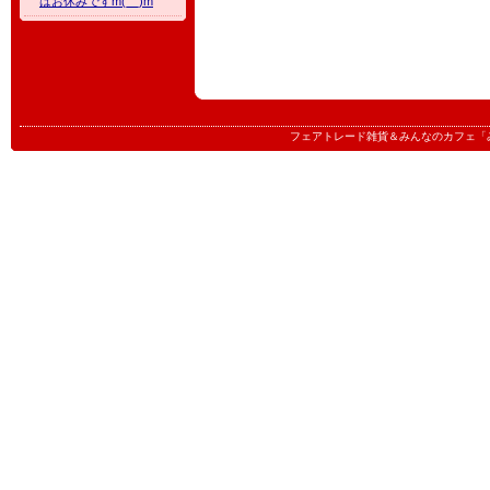
はお休みですm(__)m
フェアトレード雑貨＆みんなのカフェ「みんたる」