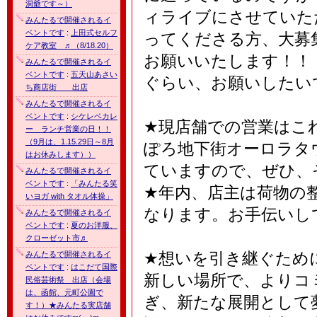
洞爺です～）
ィライブにさせていた
みんたるで開催されるイ
ベントです
:
上田式セルフ
ってくださる方、大募
ケア教室 ♬（8/18.20）
お願いいたします！！（
みんたるで開催されるイ
ベントです
:
五天山あさい
ぐらい、お願いしたい
ち商店街 出店
みんたるで開催されるイ
ベントです
:
シケレベカレ
★現店舗での営業はこれ
ー ランチ営業の日！！
（9月は、1.15.29日～8月
ぽろ地下街オーロラタ
はお休みします））
ていますので、ぜひ、
みんたるで開催されるイ
ベントです
:
「みんたる笑
★年内、店主は荷物の
いヨガ with タオル体操」
なります。お手伝いし
みんたるで開催されるイ
ベントです
:
夏のお洋服、
クローゼット市♬
★想いを引き継ぐために…
みんたるで開催されるイ
ベントです
:
はこだて国際
新しい場所で、よりコ
民俗芸術祭 出店（会場
は、函館、元町公園で
ぎ、新たな展開として
す！）★みんたる実店舗