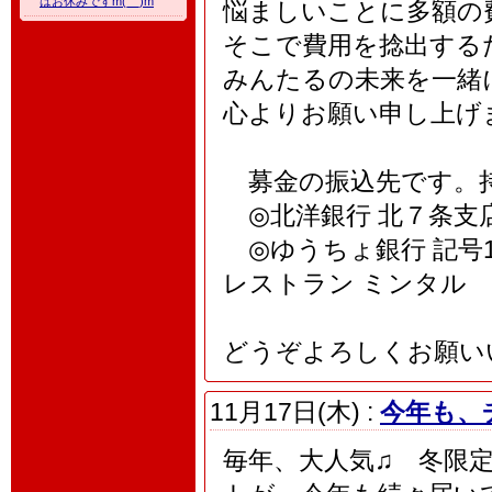
はお休みですm(__)m
悩ましいことに多額の
そこで費用を捻出する
みんたるの未来を一緒
心よりお願い申し上げ
募金の振込先です。持
◎北洋銀行 北７条支店 普
◎ゆうちょ銀行 記号19
レストラン ミンタル
どうぞよろしくお願い
11月17日(木) :
今年も、
毎年、大人気♫ 冬限