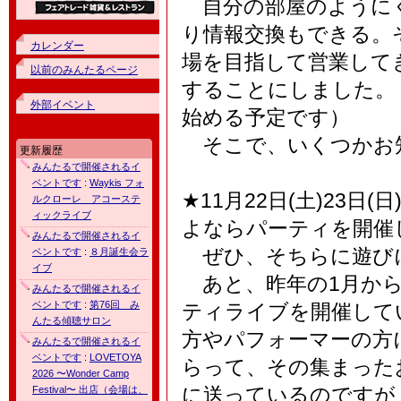
自分の部屋のようにく
り情報交換もできる。
カレンダー
場を目指して営業して
以前のみんたるページ
することにしました。
外部イベント
始める予定です）
そこで、いくつかお
更新履歴
みんたるで開催されるイ
ベントです
:
Waykis フォ
★11月22日(土)23
ルクローレ アコーステ
ィックライブ
よならパーティを開催
みんたるで開催されるイ
ぜひ、そちらに遊び
ベントです
:
８月誕生会ラ
イブ
あと、昨年の1月から毎
みんたるで開催されるイ
ベントです
:
第76回 み
ティライブを開催して
んたる傾聴サロン
方やパフォーマーの方
みんたるで開催されるイ
ベントです
:
LOVETOYA
らって、その集まった
2026 〜Wonder Camp
に送っているのですが・
Festival〜 出店（会場は、