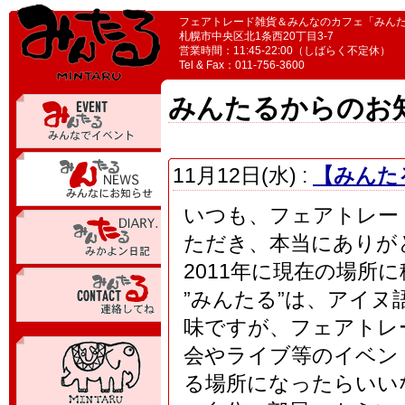
フェアトレード雑貨＆みんなのカフェ「みん
札幌市中央区北1条西20丁目3-7
営業時間：11:45-22:00（しばらく不定休）
Tel & Fax：011-756-3600
みんたるからのお
11月12日(水) :
【みんた
いつも、フェアトレー
ただき、本当にありが
2011年に現在の場所
”みんたる”は、アイ
味ですが、フェアトレ
会やライブ等のイベン
る場所になったらいい