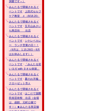
洞爺です～）
みんたるで開催されるイ
ベントです
:
上田式セルフ
ケア教室 ♬（8/18.20）
みんたるで開催されるイ
ベントです
:
五天山あさい
ち商店街 出店
みんたるで開催されるイ
ベントです
:
シケレベカレ
ー ランチ営業の日！！
（9月は、1.15.29日～8月
はお休みします））
みんたるで開催されるイ
ベントです
:
「みんたる笑
いヨガ with タオル体操」
みんたるで開催されるイ
ベントです
:
夏のお洋服、
クローゼット市♬
みんたるで開催されるイ
ベントです
:
はこだて国際
民俗芸術祭 出店（会場
は、函館、元町公園で
す！）★みんたる実店舗