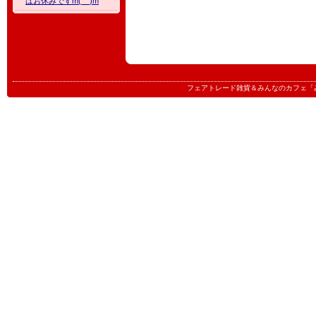
はお休みですm(__)m
フェアトレード雑貨＆みんなのカフェ「みんたる」