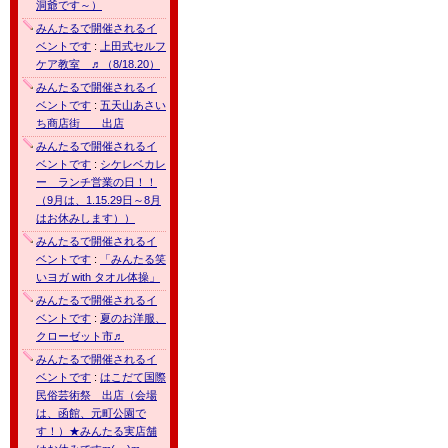
洞爺です～）
みんたるで開催されるイ
ベントです
:
上田式セルフ
ケア教室 ♬（8/18.20）
みんたるで開催されるイ
ベントです
:
五天山あさい
ち商店街 出店
みんたるで開催されるイ
ベントです
:
シケレベカレ
ー ランチ営業の日！！
（9月は、1.15.29日～8月
はお休みします））
みんたるで開催されるイ
ベントです
:
「みんたる笑
いヨガ with タオル体操」
みんたるで開催されるイ
ベントです
:
夏のお洋服、
クローゼット市♬
みんたるで開催されるイ
ベントです
:
はこだて国際
民俗芸術祭 出店（会場
は、函館、元町公園で
す！）★みんたる実店舗