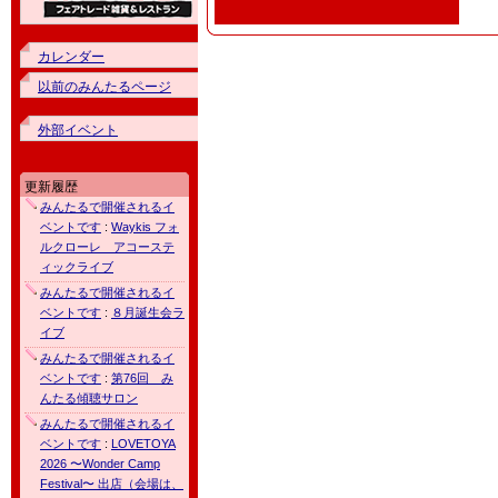
カレンダー
以前のみんたるページ
外部イベント
更新履歴
みんたるで開催されるイ
ベントです
:
Waykis フォ
ルクローレ アコーステ
ィックライブ
みんたるで開催されるイ
ベントです
:
８月誕生会ラ
イブ
みんたるで開催されるイ
ベントです
:
第76回 み
んたる傾聴サロン
みんたるで開催されるイ
ベントです
:
LOVETOYA
2026 〜Wonder Camp
Festival〜 出店（会場は、