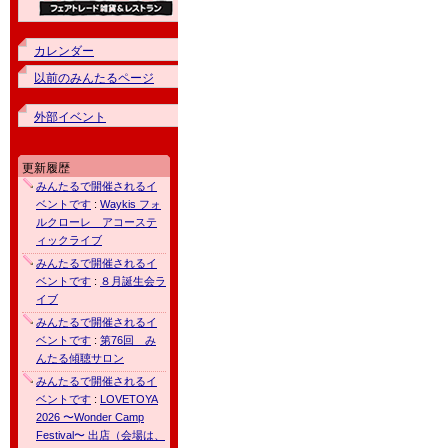
カレンダー
以前のみんたるページ
外部イベント
更新履歴
みんたるで開催されるイ
ベントです
:
Waykis フォ
ルクローレ アコーステ
ィックライブ
みんたるで開催されるイ
ベントです
:
８月誕生会ラ
イブ
みんたるで開催されるイ
ベントです
:
第76回 み
んたる傾聴サロン
みんたるで開催されるイ
ベントです
:
LOVETOYA
2026 〜Wonder Camp
Festival〜 出店（会場は、