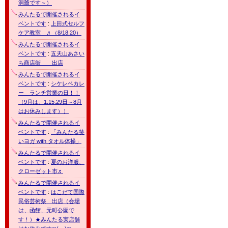
洞爺です～）
みんたるで開催されるイ
ベントです
:
上田式セルフ
ケア教室 ♬（8/18.20）
みんたるで開催されるイ
ベントです
:
五天山あさい
ち商店街 出店
みんたるで開催されるイ
ベントです
:
シケレベカレ
ー ランチ営業の日！！
（9月は、1.15.29日～8月
はお休みします））
みんたるで開催されるイ
ベントです
:
「みんたる笑
いヨガ with タオル体操」
みんたるで開催されるイ
ベントです
:
夏のお洋服、
クローゼット市♬
みんたるで開催されるイ
ベントです
:
はこだて国際
民俗芸術祭 出店（会場
は、函館、元町公園で
す！）★みんたる実店舗