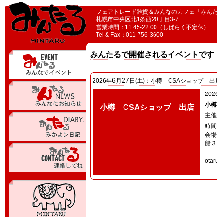
フェアトレード雑貨＆みんなのカフェ「みん
札幌市中央区北1条西20丁目3-7
営業時間：11:45-22:00（しばらく不定休）
Tel & Fax：011-756-3600
みんたるで開催されるイベントです
6
27
2026
年
月
日(
土
)：小樽 CSAショップ 出
202
小樽
小樽 CSAショップ 出店
主催
時間
会場
船３
08
otar