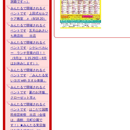
洞爺です～）
みんたるで開催されるイ
ベントです
:
上田式セルフ
ケア教室 ♬（8/18.20）
みんたるで開催されるイ
ベントです
:
五天山あさい
ち商店街 出店
みんたるで開催されるイ
ベントです
:
シケレベカレ
ー ランチ営業の日！！
（9月は、1.15.29日～8月
はお休みします））
みんたるで開催されるイ
ベントです
:
「みんたる笑
いヨガ with タオル体操」
みんたるで開催されるイ
ベントです
:
夏のお洋服、
クローゼット市♬
みんたるで開催されるイ
ベントです
:
はこだて国際
民俗芸術祭 出店（会場
は、函館、元町公園で
す！）★みんたる実店舗