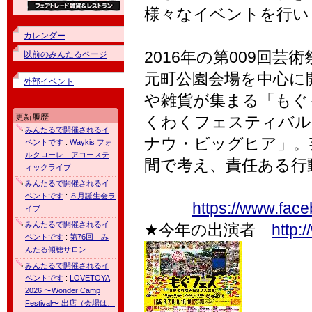
様々なイベントを
カレンダー
2016年の第009回芸
以前のみんたるページ
元町公園会場を中心に
外部イベント
や雑貨が集まる「もぐ
更新履歴
くわくフェスティバル
みんたるで開催されるイ
ナウ・ビッグヒア」。
ベントです
:
Waykis フォ
ルクローレ アコーステ
間で考え、責任ある行
ィックライブ
みんたるで開催されるイ
ベントです
:
８月誕生会ラ
https://www.fac
イブ
みんたるで開催されるイ
★今年の出演者
http:
ベントです
:
第76回 み
んたる傾聴サロン
みんたるで開催されるイ
ベントです
:
LOVETOYA
2026 〜Wonder Camp
Festival〜 出店（会場は、