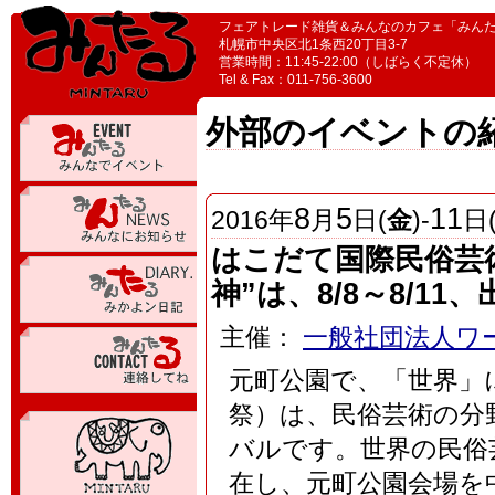
フェアトレード雑貨＆みんなのカフェ「みん
札幌市中央区北1条西20丁目3-7
営業時間：11:45-22:00（しばらく不定休）
Tel & Fax：011-756-3600
外部のイベントの
8
5
11
2016
年
月
日(
金
)-
日
はこだて国際民俗芸
神”は、8/8～8/1
主催：
一般社団法人ワ
元町公園で、「世界」
祭）は、民俗芸術の分
バルです。世界の民俗
在し、元町公園会場を