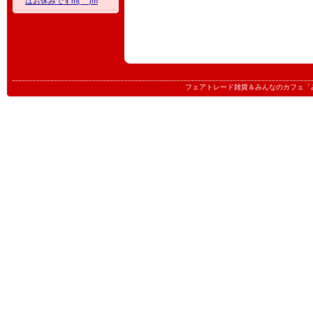
はお休みですm(__)m
フェアトレード雑貨＆みんなのカフェ「みんたる」