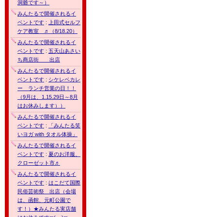
洞爺です～）
みんたるで開催されるイ
ベントです
:
上田式セルフ
ケア教室 ♬（8/18.20）
みんたるで開催されるイ
ベントです
:
五天山あさい
ち商店街 出店
みんたるで開催されるイ
ベントです
:
シケレベカレ
ー ランチ営業の日！！
（9月は、1.15.29日～8月
はお休みします））
みんたるで開催されるイ
ベントです
:
「みんたる笑
いヨガ with タオル体操」
みんたるで開催されるイ
ベントです
:
夏のお洋服、
クローゼット市♬
みんたるで開催されるイ
ベントです
:
はこだて国際
民俗芸術祭 出店（会場
は、函館、元町公園で
す！）★みんたる実店舗