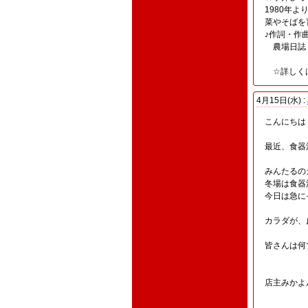
1980年
菜やそばを
♪作詞・作
農場日
☆詳しくは
4月15日(水) :
こんにちは
最近、食器
みんたるの
冬場は食器
今日は急に
カラダが、
皆さんは何
店主みかよ