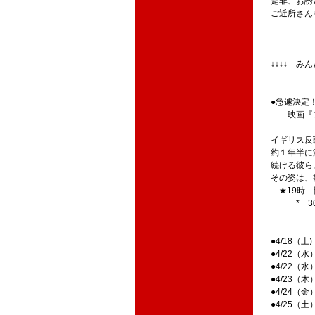
是非、お誘
ご近所さん
↓↓↓↓ 
●急遽決定！
映画『ブ
イギリス反
約１年半に
続ける彼ら
その姿は、
★19時 
* 300
●4/18（
●4/22
●4/22
●4/23（
●4/24
●4/25