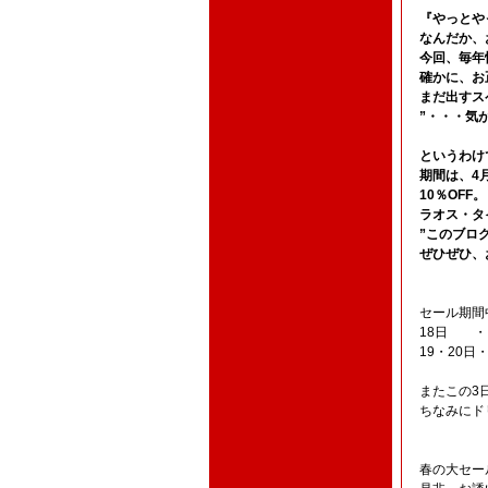
『やっとや
なんだか、
今回、毎年
確かに、お
まだ出すス
”・・・気
というわけ
期間は、4
10％OFF。
ラオス・タ
”このブロ
ぜひぜひ、
セール期間
18日 ・
19・20日
またこの3
ちなみにド
春の大セー