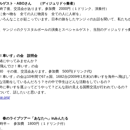
ゲスト・ABOさん （ディジュリドゥ奏者）
 終了後、交流会があります。参加費 2000円（１ドリンク、演奏付）
に食べ物を 全ての人に物資を 全ての人に人材を」
いろんなことが起こっています。日本の旅をしたヤンジィのお話を聞いて、私たち
、ヤンジィのクリスタルボールの演奏とスペシャルゲスト、当別のディジュリドゥ奏
！車いす」の会 説明会
緒にやってみませんか？
「飛んでけ！車いす」の会
20:30 その後、交流会あります。参加費 500円(ドリンク代)
車いす」の会は10年間で67ヵ国、1682台(2009年1月末)の車いすを海外へ飛ば
な活動をしているんだろう？その中で学生はどんな活動をしているの？
外に車いすを運ぶってどうやって？どんな顔の見える国際交流が行われているの？
ついて、話したいと思います。
ke.org/
 春のライブツアー「あなたへ」inみんたる
時半～ 参加費 1800円（１ドリンク付）
し