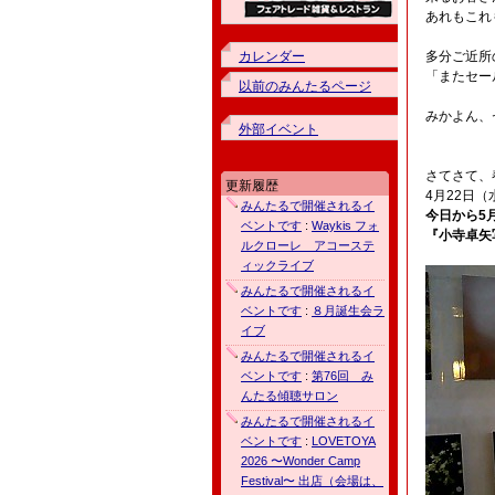
あれもこれ
カレンダー
多分ご近所
「またセー
以前のみんたるページ
みかよん、
外部イベント
さてさて、
更新履歴
4月22日
みんたるで開催されるイ
今日から5
ベントです
:
Waykis フォ
『小寺卓矢
ルクローレ アコーステ
ィックライブ
みんたるで開催されるイ
ベントです
:
８月誕生会ラ
イブ
みんたるで開催されるイ
ベントです
:
第76回 み
んたる傾聴サロン
みんたるで開催されるイ
ベントです
:
LOVETOYA
2026 〜Wonder Camp
Festival〜 出店（会場は、