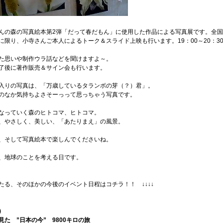
んの森の写真絵本第2弾「だって春だもん」に使用した作品による写真展です。全
に限り、小寺さんご本人によるトーク＆スライド上映も行います。19：00～20：30
た思いや制作ウラ話などを聞けますよ～。
了後に著作販売＆サイン会も行います。
入りの写真は、「万歳しているタランボの芽（？）君」。
のなか気持ちよさそーっって思っちゃう写真です。
なっていく森のヒトコマ、ヒトコマ。
、やさしく、美しい、「あたりまえ」の風景。
、そして写真絵本で楽しんでくださいね。
、地球のことを考える日です。
みんたる、そのほかの今後のイベント日程はコチラ！！ ↓↓↓↓
)
見た ”日本の今” 9800キロの旅