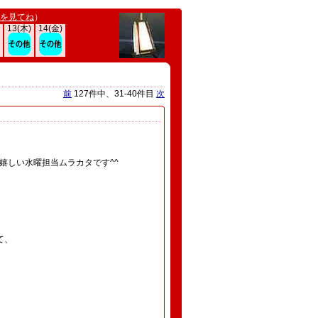
を見てね
）
13(木)
14(金)
前
127件中、31-40件目
次
嬉しい水曜担当ムラカタです^^
て、