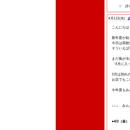
☆ 詳し
4月1日(水) :
こんにちは
新年度が始
今日は高校
そういえば
まだ風が冷
「4月に入
3月は別れ
お店でもこ
今年度もみ
↓↓↓↓ み
●4/3（