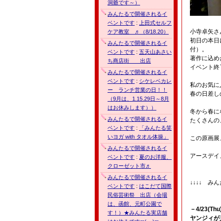
洞爺です～）
みんたるで開催されるイ
ベントです
:
上田式セルフ
小寺卓矢さ
ケア教室 ♬（8/18.20）
初日の本日
みんたるで開催されるイ
付）。
ベントです
:
五天山あさい
著作に込め
ち商店街 出店
イベント終
みんたるで開催されるイ
ベントです
:
シケレベカレ
私のお気に
ー ランチ営業の日！！
春の日差し
（9月は、1.15.29日～8月
はお休みします））
冬から春に
みんたるで開催されるイ
たくさんの
ベントです
:
「みんたる笑
いヨガ with タオル体操」
この原画展
みんたるで開催されるイ
アースデイ
ベントです
:
夏のお洋服、
クローゼット市♬
みんたるで開催されるイ
↓↓↓↓ 
ベントです
:
はこだて国際
民俗芸術祭 出店（会場
は、函館、元町公園で
－4/23(Thu
す！）★みんたる実店舗
ヤンジィが