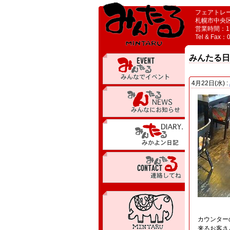
フェアトレ
札幌市中央区
営業時間：11
Tel & Fax：
みんたる日
4月22日(水) :
カウンター
来るお客さ