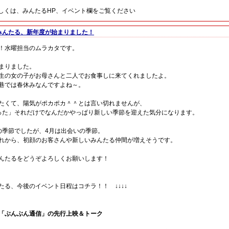
くは、みんたるHP、イベント欄をご覧ください
みんたる、新年度が始まりました！
！水曜担当のムラカタです。
まりました。
生の女の子がお母さんと二人でお食事しに来てくれましたよ。
巷では春休みなんですよね～。
たくて、陽気がポカポカ＾＾とは言い切れませんが、
った」それだけでなんだかやっぱり新しい季節を迎えた気分になります。
の季節でしたが、4月は出会いの季節。
れから、初顔のお客さんや新しいみんたる仲間が増えそうです。
んたるをどうぞよろしくお願いします！
んたる、今後のイベント日程はコチラ！！ ↓↓↓↓
金）「ぶんぶん通信」の先行上映＆トーク