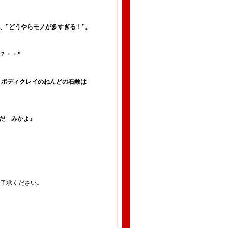
。
は、”どうやらモノが多すぎる！”。
？・・”
％、ボディクレイのねんどの石鹸は
だ みかよ』
ご了承ください。