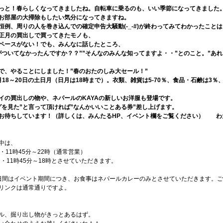
っと！春らしくなってきましたね。自転車に乗るのも、いい季節になってきました
お部屋の大掃除もしたい気分になってきますね。
恒例、周りの人を巻き込んでの確定申告大騒動(-_-#)が終わってみてわかったこと
正月の買出しで買ってきたモノも、
ペースがない！でも、みんなに話したところ、
がついてなかったんですか？？””そんなのみんな知ってますよ・・”とのこと。”あれ
で、やることにしました！”春のおたのしみ大セール！”
月18～20日の土日月（日月は18時まで）。衣類、雑貨は5-70％、食品・石鹸は3
イの買出しの物や、ネパールのKAYAの新しいお洋服も登場です。
グを見た”と言って頂ければ”なんかいいことある券”差し上げます。
お待ちしています！（詳しくは、みんたるHP、イベント欄をご覧ください） わ
中は、
・11時45分～22時（通常営業）
・・11時45分～18時とさせていただきます。
日間はイベント期間につき、お食事はネパールカレーのみとさせていただきます。
リンクは通常通りですよ。
ル、掘り出し物がきっとあるはず。