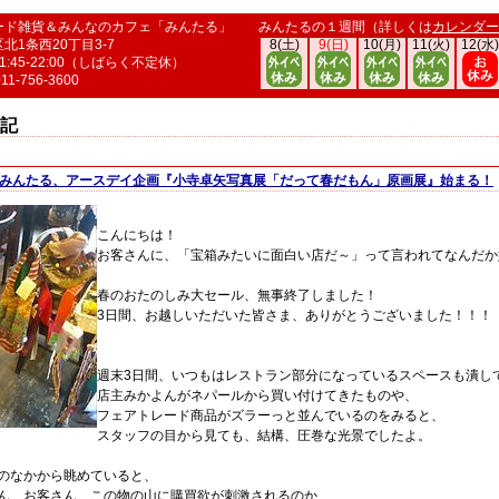
ード雑貨＆みんなのカフェ「みんたる」
みんたるの１週間（詳しくは
カレンダー
北1条西20丁目3-7
8(土)
9(日)
10(月)
11(火)
12(水)
:45-22:00（しばらく不定休）
011-756-3600
記
みんたる、アースデイ企画『小寺卓矢写真展「だって春だもん」原画展』始まる！
こんにちは！
お客さんに、「宝箱みたいに面白い店だ～」って言われてなんだか
春のおたのしみ大セール、無事終了しました！
3日間、お越しいただいた皆さま、ありがとうございました！！！
週末3日間、いつもはレストラン部分になっているスペースも潰し
店主みかよんがネパールから買い付けてきたものや、
フェアトレード商品がズラーっと並んでいるのをみると、
スタッフの目から見ても、結構、圧巻な光景でしたよ。
のなかから眺めていると、
ん、お客さん、この物の山に購買欲が刺激されるのか、