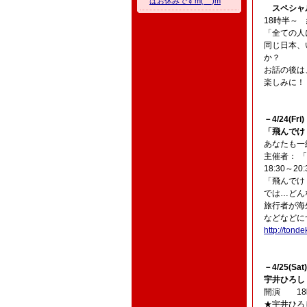
はお休みですm(__)m
スペシャル
18時半～
「全ての人
同じ日本、
か？
お話の後は
楽しみに！
－4/24(Fri)
「飛んでけ
あなたも一
主催者： 
18:30～
「飛んでけ！
では…どん
旅行者が海
などなどに
http://tonde
－4/25(Sat)
宇井ひろし
開演 18
★宇井ひろ