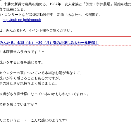
より、十勝の新得で農業を始める。1987年、友人家族と「芳賀・宇井農場」開始を
育て現在に至る。
曲・コンサートなど音楽活動続行中 新曲「あなたへ」公開間近。
誌
http://pub.ne.jp/hiroooui/
、みんたるHP、イベント欄をご覧ください。
みんたる、4/18（土）～20（月）春のお楽しみ大セール開催！
！水曜担当ムラカタです＾＾
洗いをすると春を感じます。
カウンターの裏についている水場はお湯が出なくて、
洗いが辛く感じることもあるのですが、
その冷たさが気持ちよく感じました。
皮膚がもう春仕様になっているのかもしれないですね～。
で春を感じていますか？
んはというと・・・こんな感じのようです↓