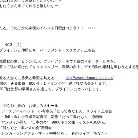
い合わせのうえお越しくださいね＾＾
もたくさん来てくれると嬉しいなー。
みんたる、そのほかの今後のイベント日程はコチラ！！ ↓↓↓↓
 4/13（月）
ライアンと仲間たち パーラメント・スクエア』上映会
戦運動の生けるシンボル、ブライアン・ホウと彼のサポーターたちを、
渡って追い続けたドキュメンタリー。表現の自由、デモ活動の権利を奪おうとする
。
観る人全てに勇気と希望を与える…！
http://www.brianandco.co.uk/
開始 ★参加費 800円（１ドリンク付）終了後交流会あります。
円は監督の早川さんを通して、ブライアンにカンパします。
土) ～20(月) 春の お楽しみ大セール
（水）アースデイイベント 小寺卓矢「だって春だもん」スライド上映会
（水）～5/8（金）小寺卓矢写真展 新作「だって春だもん」原画展
木）ヤンジィが見た ”日本の今” 9800キロの旅（ゲストABOさん）
（金）”飛んでけ！車いすの会”説明会
（土）シンガーソングファーマー・宇井ひろし 春のライブ「あなたへ」