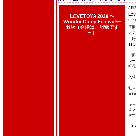
8月2
LOV
LOVETOYA 2026 〜
Fe
Wonder Camp Festival〜
出店（会場は、洞爺です
主催
～）
ファ
【時
11:0
【開
レー
町花
入場
駐車
日(
キャ
※２
付す
【H