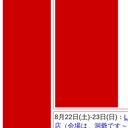
8月22日(土)-23日(日)：
L
店（会場は、洞爺です～