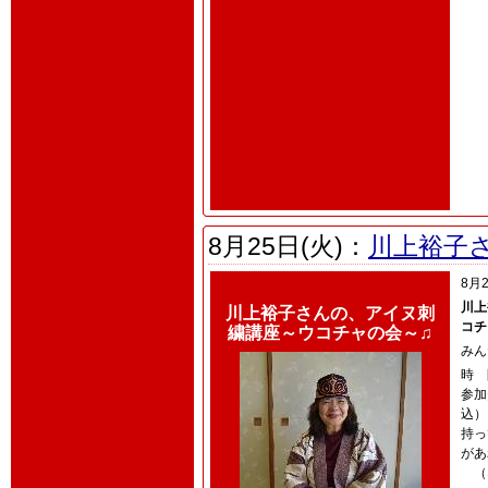
8月25日(火)：
川上裕子
8月2
川上
川上裕子さんの、アイヌ刺
コチ
繍講座～ウコチャの会～♫
みん
時 
参加
込）
持っ
があ
（