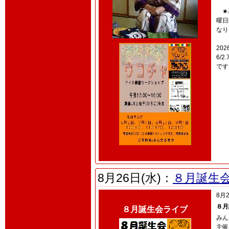
★
曜日
なり
20
6/2.
です
8月26日(水)：
８月誕生
8月2
８月
８月誕生会ライブ
みん
主催