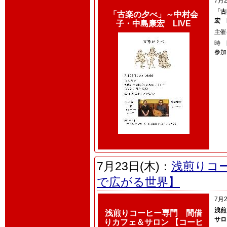
7月2
「古
「古楽の夕べ」～中村会
宏 L
子・中島康宏 LIVE
主催
時 
参加
7月23日(木)：
浅煎りコ
で広がる世界】
7月2
浅煎
浅煎りコーヒー専門 間借
サロ
りカフェ＆サロン 【コーヒ