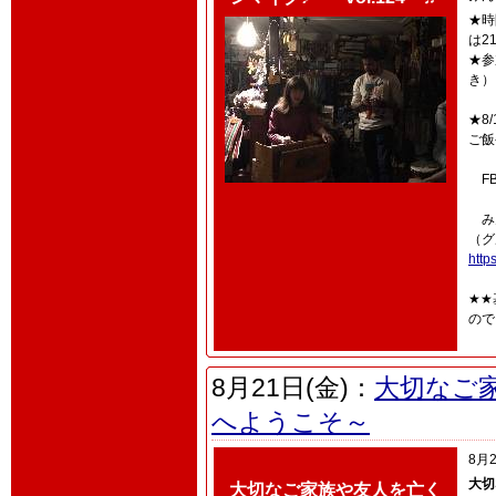
★時
は2
★参
き）
★8
ご飯
FB
みん
（グ
http
★★
ので
8月21日(金)：
大切なご
へようこそ～
8月2
大切
大切なご家族や友人を亡く