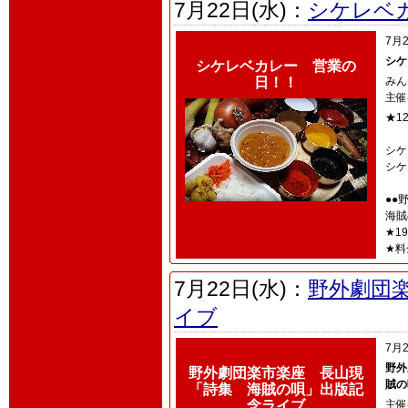
7月22日(水)：
シケレベ
7月2
シケ
シケレベカレー 営業の
日！！
みん
主催
★1
シケ
シケ
●●
海賊
★1
★料
7月22日(水)：
野外劇団
イブ
7月2
野外
野外劇団楽市楽座 長山現
賊の
「詩集 海賊の唄」出版記
念ライブ
主催