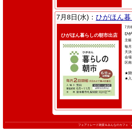
7月8日(水)：
ひがほん暮
7月8
ひが
ひがほん暮らしの朝市出店
主催
毎月
天決
会場
区南
★開
★
フェアトレード雑貨＆みんなのカフェ「みんたる」