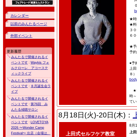
b
カレンダー
★時
以前のみんたるページ
★料
３０
６０
外部イベント
★予
更新履歴
予約
みんたるで開催されるイ
ベントです
:
Waykis フォ
●予
ルクローレ アコーステ
上田
ィックライブ
８）
body
みんたるで開催されるイ
ベントです
:
８月誕生会ラ
★★
イブ
時～
みんたるで開催されるイ
てい
ベントです
:
第76回 み
んたる傾聴サロン
8月18日(火)-20日(木)：
みんたるで開催されるイ
ベントです
:
LOVETOYA
8月1
2026 〜Wonder Camp
上田
Festival〜 出店（会場は、
上田式セルフケア教室