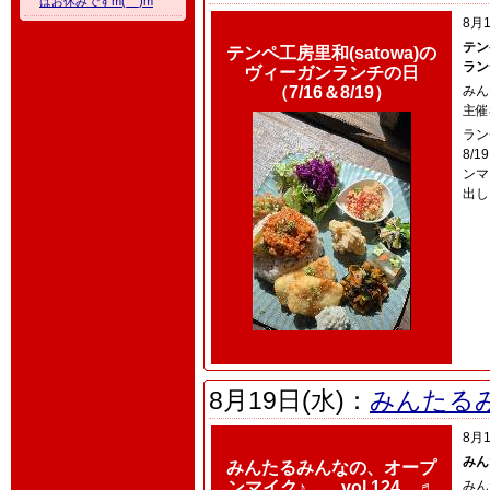
はお休みですm(__)m
8月1
テン
テンペ工房里和(satowa)の
ラン
ヴィーガンランチの日
（7/16＆8/19）
みん
主催
ラン
8/
ンマ
出し
8月19日(水)：
みんたるみ
8月1
みん
みんたるみんなの、オープ
ンマイク♪ vol.124 ♬
みん