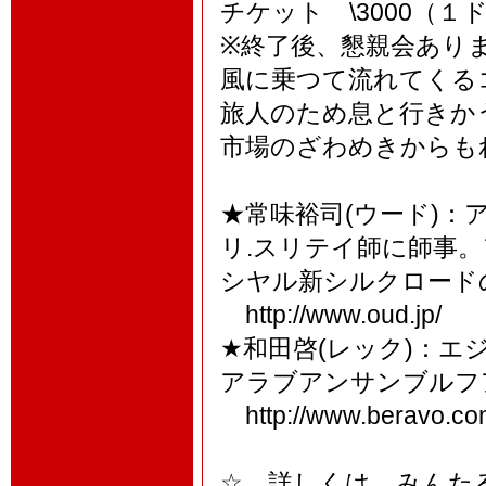
チケット \3000（１
※終了後、懇親会あります
風に乗つて流れてくる
旅人のため息と行きか
市場のざわめきからも
★常味裕司(ウード)
リ.スリテイ師に師事
シヤル新シルクロード
http://www.oud.jp/
★和田啓(レック)：
アラブアンサンブルフ
http://www.beravo.co
☆ 詳しくは、みんた