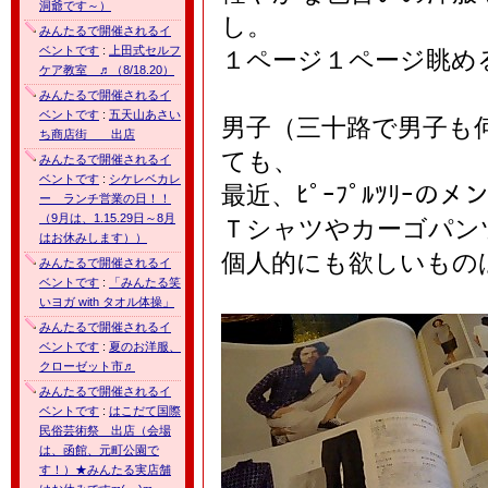
洞爺です～）
し。
みんたるで開催されるイ
ベントです
:
上田式セルフ
１ページ１ページ眺め
ケア教室 ♬（8/18.20）
みんたるで開催されるイ
ベントです
:
五天山あさい
男子（三十路で男子も
ち商店街 出店
ても、
みんたるで開催されるイ
ベントです
:
シケレベカレ
最近、ﾋﾟｰﾌﾟﾙﾂﾘｰ
ー ランチ営業の日！！
（9月は、1.15.29日～8月
Ｔシャツやカーゴパン
はお休みします））
個人的にも欲しいもの
みんたるで開催されるイ
ベントです
:
「みんたる笑
いヨガ with タオル体操」
みんたるで開催されるイ
ベントです
:
夏のお洋服、
クローゼット市♬
みんたるで開催されるイ
ベントです
:
はこだて国際
民俗芸術祭 出店（会場
は、函館、元町公園で
す！）★みんたる実店舗