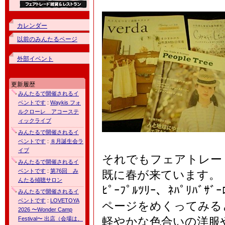
カレンダー
以前のみんたるページ
外部イベント
更新履歴
みんたるで開催されるイ
ベントです
:
Waykis フォ
ルクローレ アコーステ
ィックライブ
みんたるで開催されるイ
ベントです
:
８月誕生会ラ
イブ
それでもフェアトレー
みんたるで開催されるイ
ベントです
:
第76回 み
既に春が来ています。
んたる傾聴サロン
ﾋﾟｰﾌﾟﾙﾂﾘｰ、ﾈﾊﾟﾘ
みんたるで開催されるイ
ベントです
:
LOVETOYA
ページをめくってみる
2026 〜Wonder Camp
軽やかな色合いの洋服
Festival〜 出店（会場は、