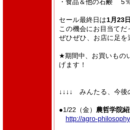
・食品＆他の石鹸 5％
セール最終日は
1月23
この機会にお目当てだ
ぜひぜひ、お店に足を
★期間中、お買いもの
げます！
↓↓↓↓ みんたる、今
●1/22（金）
農哲学院紹
http://agro-philosoph