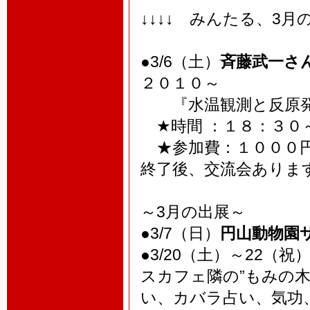
↓↓↓↓ みんたる、3月
●3/6（土）
斉藤武一さん
２０１０～
『水温観測と反原発自
★時間 ：１８：３
★参加費：１０００円
終了後、交流会ありま
～3月の出展～
●3/7（日）
円山動物園
●3/20（土）～22（祝
スカフェ隣の”もみの
い、カバラ占い、気功