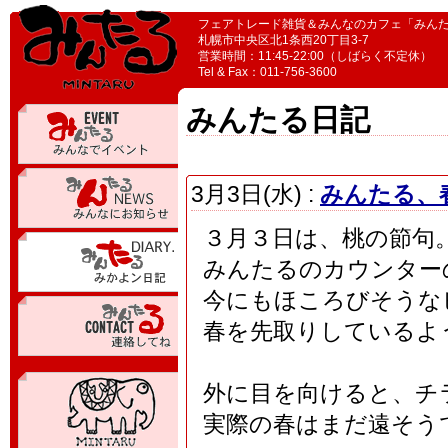
フェアトレード雑貨＆みんなのカフェ「みん
札幌市中央区北1条西20丁目3-7
営業時間：11:45-22:00（しばらく不定休）
Tel & Fax：011-756-3600
みんたる日記
3月3日(水) :
みんたる、
３月３日は、桃の節句
みんたるのカウンター
今にもほころびそうな
春を先取りしているよ
外に目を向けると、チ
実際の春はまだ遠そう