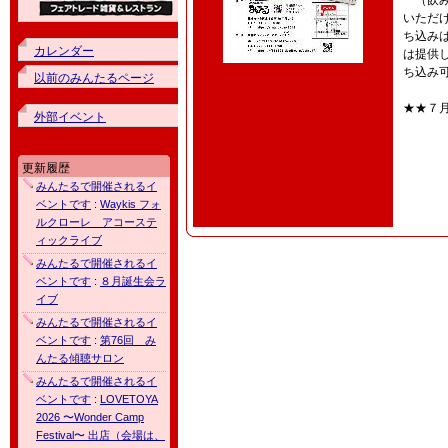
（飲み
いただ
ち込み
カレンダー
は提供
ち込み
以前のみんたるページ
★★７
外部イベント
更新履歴
みんたるで開催されるイ
ベントです
:
Waykis フォ
ルクローレ アコーステ
ィックライブ
みんたるで開催されるイ
ベントです
:
８月誕生会ラ
イブ
みんたるで開催されるイ
ベントです
:
第76回 み
んたる傾聴サロン
みんたるで開催されるイ
ベントです
:
LOVETOYA
2026 〜Wonder Camp
Festival〜 出店（会場は、