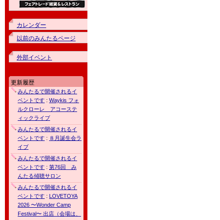
カレンダー
以前のみんたるページ
外部イベント
更新履歴
みんたるで開催されるイ
ベントです
:
Waykis フォ
ルクローレ アコーステ
ィックライブ
みんたるで開催されるイ
ベントです
:
８月誕生会ラ
イブ
みんたるで開催されるイ
ベントです
:
第76回 み
んたる傾聴サロン
みんたるで開催されるイ
ベントです
:
LOVETOYA
2026 〜Wonder Camp
Festival〜 出店（会場は、