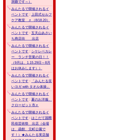
洞爺です～）
みんたるで開催されるイ
ベントです
:
上田式セルフ
ケア教室 ♬（8/18.20）
みんたるで開催されるイ
ベントです
:
五天山あさい
ち商店街 出店
みんたるで開催されるイ
ベントです
:
シケレベカレ
ー ランチ営業の日！！
（9月は、1.15.29日～8月
はお休みします））
みんたるで開催されるイ
ベントです
:
「みんたる笑
いヨガ with タオル体操」
みんたるで開催されるイ
ベントです
:
夏のお洋服、
クローゼット市♬
みんたるで開催されるイ
ベントです
:
はこだて国際
民俗芸術祭 出店（会場
は、函館、元町公園で
す！）★みんたる実店舗