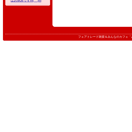
はお休みですm(__)m
フェアトレード雑貨＆みんなのカフェ「みんたる」