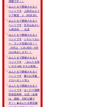
洞爺です～）
みんたるで開催されるイ
ベントです
:
上田式セルフ
ケア教室 ♬（8/18.20）
みんたるで開催されるイ
ベントです
:
五天山あさい
ち商店街 出店
みんたるで開催されるイ
ベントです
:
シケレベカレ
ー ランチ営業の日！！
（9月は、1.15.29日～8月
はお休みします））
みんたるで開催されるイ
ベントです
:
「みんたる笑
いヨガ with タオル体操」
みんたるで開催されるイ
ベントです
:
夏のお洋服、
クローゼット市♬
みんたるで開催されるイ
ベントです
:
はこだて国際
民俗芸術祭 出店（会場
は、函館、元町公園で
す！）★みんたる実店舗