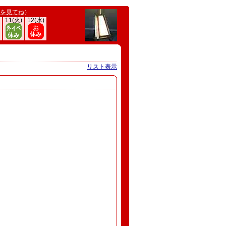
を見てね
）
11(火)
12(水)
リスト表示