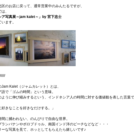
北区のお店に戻って、通常営業中のみんたるですが、
では、
写真展～jam kalet～」by 宮下忠士
ています。
//////
Jam Kalet（ジャムカレット）とは、
ア語で「ゴムの時間」という意味。
のように伸び縮みするという、インドネシア人の時間に対する価値観を表した言葉
に好きなことを好きなだけする。」
時間に捕われない、のんびりで自由な世界。
プランバナンやボロブドゥル、南国インド洋のビーチなどなど・・・
リーな写真を見て、ホッとしてもらえたら嬉しいです♪