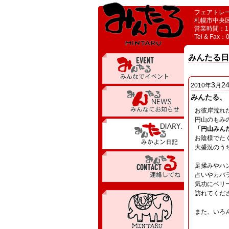
フェアトレ
札幌市中央区
営業時間：11
Tel & Fax：
みんたる日
3
2
2010
年
月
みんたる、
お彼岸荒れ
円山のもみ
「円山みん
お陰様でた
大盛況のう
足揉みやハ
占いやカバ
気功にベリ
訪れてくだ
また、いろ