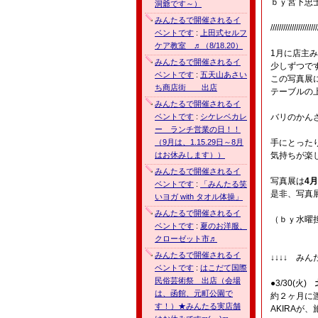
ｂｙ宮下忠
洞爺です～）
みんたるで開催されるイ
//////////////////////
ベントです
:
上田式セルフ
ケア教室 ♬（8/18.20）
1月に店主
みんたるで開催されるイ
少しずつで
ベントです
:
五天山あさい
この写真展
ち商店街 出店
テーブルの
みんたるで開催されるイ
ベントです
:
シケレベカレ
バリのかん
ー ランチ営業の日！！
（9月は、1.15.29日～8月
手にとった
はお休みします））
気持ちが楽
みんたるで開催されるイ
写真展は
4
ベントです
:
「みんたる笑
是非、写真
いヨガ with タオル体操」
みんたるで開催されるイ
（ｂｙ水曜
ベントです
:
夏のお洋服、
クローゼット市♬
みんたるで開催されるイ
↓↓↓↓ み
ベントです
:
はこだて国際
民俗芸術祭 出店（会場
●3/30(火)
は、函館、元町公園で
約２ヶ月に
す！）★みんたる実店舗
AKIRA