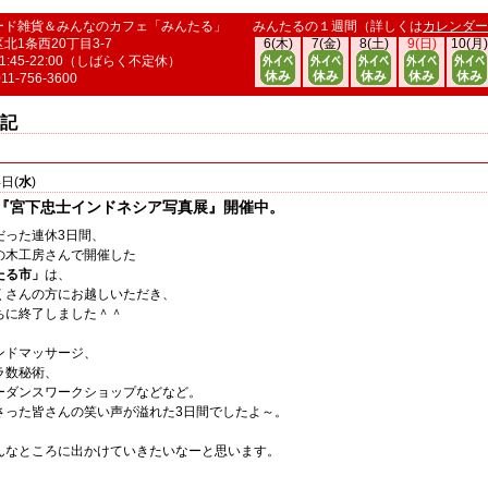
ード雑貨＆みんなのカフェ「みんたる」
みんたるの１週間（詳しくは
カレンダー
北1条西20丁目3-7
6(木)
7(金)
8(土)
9(日)
10(月)
:45-22:00（しばらく不定休）
011-756-3600
記
4
日(
水
)
『宮下忠士インドネシア写真展』開催中。
だった連休3日間、
の木工房さんで開催した
たる市」
は、
くさんの方にお越しいただき、
ちに終了しました＾＾
ンドマッサージ、
ラ数秘術、
ーダンスワークショップなどなど。
さった皆さんの笑い声が溢れた3日間でしたよ～。
んなところに出かけていきたいなーと思います。