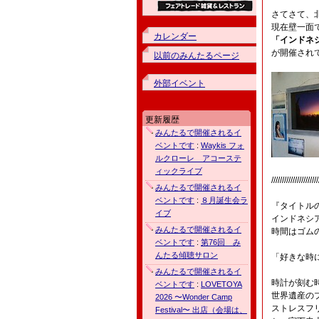
さてさて、
現在壁一面
カレンダー
「インドネシア
が開催され
以前のみんたるページ
外部イベント
更新履歴
みんたるで開催されるイ
ベントです
:
Waykis フォ
ルクローレ アコーステ
ィックライブ
//////////////////////
みんたるで開催されるイ
ベントです
:
８月誕生会ラ
『タイトルの
イブ
インドネシ
みんたるで開催されるイ
時間はゴム
ベントです
:
第76回 み
んたる傾聴サロン
「好きな時
みんたるで開催されるイ
時計が刻む
ベントです
:
LOVETOYA
世界遺産の
2026 〜Wonder Camp
ストレスフ
Festival〜 出店（会場は、