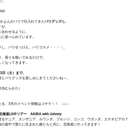
士』
//////
みかよんがバリで仕入れてきた
バリグッズ
も、
すが、
に合わせるように、
上に並べられています。
ざし、バリせっけん、バリコスメ・・・・。
り、香りを嗅いでみるだけで、
しくなってきます。
月3日（土）まで
。
展とバリグッズを楽しみにきてくださいね～。
担当むらかた）
んたる、3月のイベント情報はコチラ！！ ↓↓↓↓
北海道LIVEツアー AKIRA with Johnny
渡るケニア、タンザニア、ルワンダ、ブルンジ、コンゴ、ウガンダ、エチオピアの
が、旅の途中で新たに生まれた曲たちと共に、北海道にやってきます！