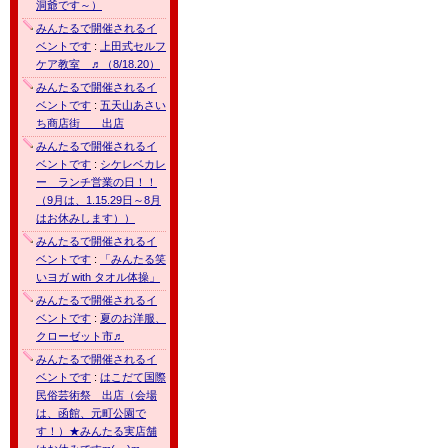
洞爺です～）
みんたるで開催されるイ
ベントです
:
上田式セルフ
ケア教室 ♬（8/18.20）
みんたるで開催されるイ
ベントです
:
五天山あさい
ち商店街 出店
みんたるで開催されるイ
ベントです
:
シケレベカレ
ー ランチ営業の日！！
（9月は、1.15.29日～8月
はお休みします））
みんたるで開催されるイ
ベントです
:
「みんたる笑
いヨガ with タオル体操」
みんたるで開催されるイ
ベントです
:
夏のお洋服、
クローゼット市♬
みんたるで開催されるイ
ベントです
:
はこだて国際
民俗芸術祭 出店（会場
は、函館、元町公園で
す！）★みんたる実店舗