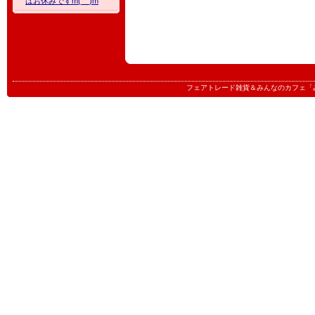
はお休みですm(__)m
フェアトレード雑貨＆みんなのカフェ「みんたる」