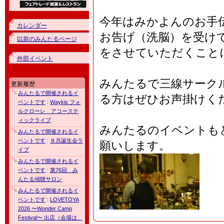
今年はみかよんのお手
カレンダー
お告げ（洗脳）を受け
以前のみんたるページ
をさせていただくこと
外部イベント
みんたるで三線サーク
更新履歴
みんたるで開催されるイ
る方はぜひお声掛けくだ
ベントです
:
Waykis フォ
ルクローレ アコーステ
ィックライブ
みんたるのイベントも
みんたるで開催されるイ
ベントです
:
８月誕生会ラ
願いします。
イブ
みんたるで開催されるイ
ベントです
:
第76回 み
んたる傾聴サロン
みんたるで開催されるイ
ベントです
:
LOVETOYA
2026 〜Wonder Camp
Festival〜 出店（会場は、