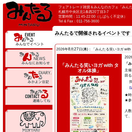
フェアトレード雑貨＆みんなのカフェ「みん
札幌市中央区北1条西20丁目3-7
営業時間：11:45-22:00（しばらく不定休）
Tel & Fax：011-756-3600
みんたるで開催されるイベントです
8
27
2026
年
月
日(
木
)：「みんたる笑いヨガ wit
202
「み
「みんたる笑いヨガ with タ
オル体操」
主催
田る
r
★時
★参
人数
て、