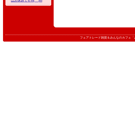
はお休みですm(__)m
フェアトレード雑貨＆みんなのカフェ「みんたる」