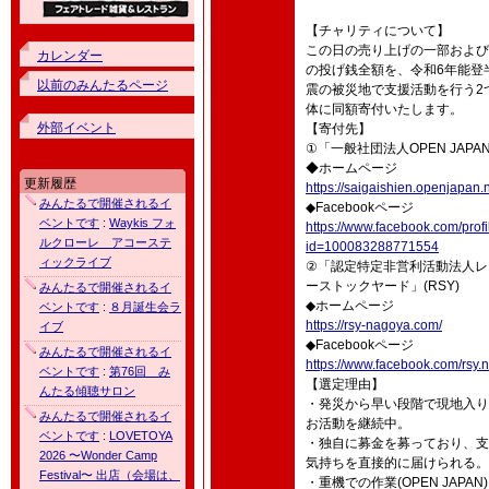
【チャリティについて】
この日の売り上げの一部および
カレンダー
の投げ銭全額を、令和6年能登
以前のみんたるページ
震の被災地で支援活動を行う2
体に同額寄付いたします。
外部イベント
【寄付先】
①「一般社団法人OPEN JAPA
◆ホームページ
更新履歴
https://saigaishien.openjapan.n
みんたるで開催されるイ
◆Facebookページ
ベントです
:
Waykis フォ
https://www.facebook.com/prof
ルクローレ アコーステ
id=100083288771554
ィックライブ
②「認定特定非営利活動法人レ
ーストックヤード」(RSY)
みんたるで開催されるイ
◆ホームページ
ベントです
:
８月誕生会ラ
https://rsy-nagoya.com/
イブ
◆Facebookページ
みんたるで開催されるイ
https://www.facebook.com/rsy.
ベントです
:
第76回 み
【選定理由】
んたる傾聴サロン
・発災から早い段階で現地入り
みんたるで開催されるイ
お活動を継続中。
ベントです
:
LOVETOYA
・独自に募金を募っており、支
2026 〜Wonder Camp
気持ちを直接的に届けられる。
Festival〜 出店（会場は、
・重機での作業(OPEN JAPAN