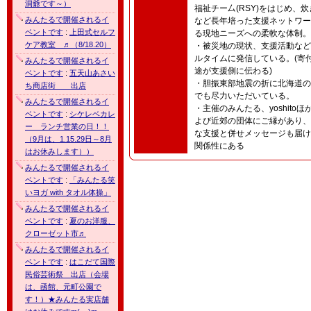
洞爺です～）
福祉チー厶(RSY)をはじめ、
みんたるで開催されるイ
など長年培った支援ネットワー
ベントです
:
上田式セルフ
る現地ニーズへの柔軟な体制。
ケア教室 ♬（8/18.20）
・被災地の現状、支援活動など
ルタイムに発信している。(寄
みんたるで開催されるイ
途が支援側に伝わる)
ベントです
:
五天山あさい
・胆振東部地震の折に北海道の
ち商店街 出店
でも尽力いただいている。
みんたるで開催されるイ
・主催のみんたる、yoshitoほ
ベントです
:
シケレベカレ
よび近郊の団体にご縁があり、
ー ランチ営業の日！！
な支援と併せメッセージも届け
（9月は、1.15.29日～8月
関係性にある
はお休みします））
みんたるで開催されるイ
ベントです
:
「みんたる笑
いヨガ with タオル体操」
みんたるで開催されるイ
ベントです
:
夏のお洋服、
クローゼット市♬
みんたるで開催されるイ
ベントです
:
はこだて国際
民俗芸術祭 出店（会場
は、函館、元町公園で
す！）★みんたる実店舗