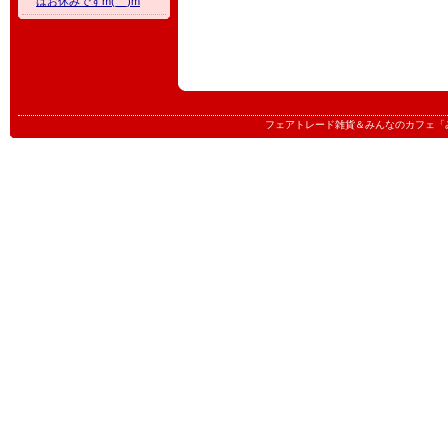
はお休みですm(__)m
フェアトレード雑貨＆みんなのカフェ「みんたる」