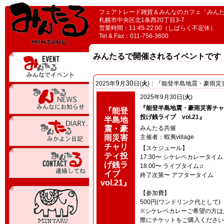
フェアトレード雑貨＆みんなのカフェ「みん
札幌市中央区北1条西20丁目3-7
営業時間：11:45-22:00（しばらく不定休）
Tel & Fax：011-756-3600
みんたるで開催されるイベントです
9
30
2025
年
月
日(
火
)：『能登半島地震・豪雨災害
2025
年
9
月
30
日(
火
)
『能登半島地震・豪雨災害チャ
『能登
投げ銭ライブ vol.21』
半島地
震・豪
みんたる共催
雨災害
主催者：蝦夷village
チャリ
【スケジュール】
ティ投
17:30〜 シケレベカレータイム
げ銭ラ
18:00〜 ライブタイム♫
イブ
終了次第〜 アフタータイム
vol.21』
【参加費】
500円(ワンドリンク代として)
※シケレベカレーご希望の方は
際にチケットをご購入ください