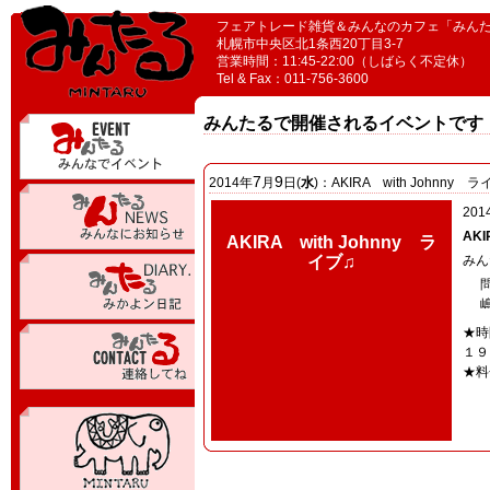
フェアトレード雑貨＆みんなのカフェ「みん
札幌市中央区北1条西20丁目3-7
営業時間：11:45-22:00（しばらく不定休）
Tel & Fax：011-756-3600
みんたるで開催されるイベントです
7
9
2014
年
月
日(
水
)：AKIRA with Johnny 
201
AKI
AKIRA with Johnny ラ
イブ♫
みん
嶋
★
１９
★料