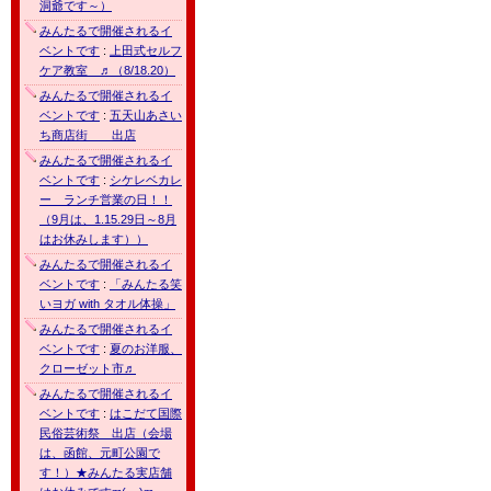
洞爺です～）
みんたるで開催されるイ
ベントです
:
上田式セルフ
ケア教室 ♬（8/18.20）
みんたるで開催されるイ
ベントです
:
五天山あさい
ち商店街 出店
みんたるで開催されるイ
ベントです
:
シケレベカレ
ー ランチ営業の日！！
（9月は、1.15.29日～8月
はお休みします））
みんたるで開催されるイ
ベントです
:
「みんたる笑
いヨガ with タオル体操」
みんたるで開催されるイ
ベントです
:
夏のお洋服、
クローゼット市♬
みんたるで開催されるイ
ベントです
:
はこだて国際
民俗芸術祭 出店（会場
は、函館、元町公園で
す！）★みんたる実店舗