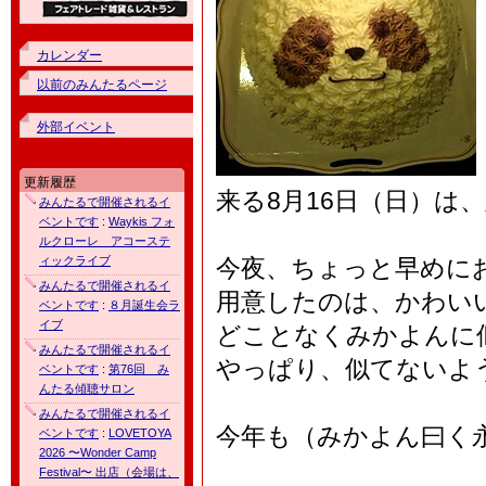
カレンダー
以前のみんたるページ
外部イベント
更新履歴
来る8月16日（日）は、
みんたるで開催されるイ
ベントです
:
Waykis フォ
ルクローレ アコーステ
ィックライブ
今夜、ちょっと早めに
みんたるで開催されるイ
用意したのは、かわい
ベントです
:
８月誕生会ラ
イブ
どことなくみかよんに
みんたるで開催されるイ
やっぱり、似てないよ
ベントです
:
第76回 み
んたる傾聴サロン
みんたるで開催されるイ
今年も（みかよん曰く
ベントです
:
LOVETOYA
2026 〜Wonder Camp
Festival〜 出店（会場は、