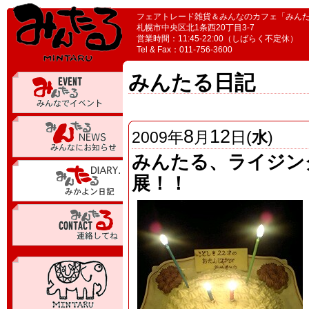
フェアトレード雑貨＆みんなのカフェ「みん
札幌市中央区北1条西20丁目3-7
営業時間：11:45-22:00（しばらく不定休）
Tel & Fax：011-756-3600
みんたる日記
8
12
2009
年
月
日(
水
)
みんたる、ライジン
展！！