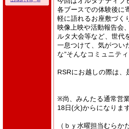
今回はオルタナティブ
はお休みですm(__)m
各ブースでの体験後に
軽に語れるお座敷づく
映像上映や活動報告会
ルタ大会等など、世代
一息つけて、気がつい
な”そんなコミュニテ
RSRにお越しの際は
※尚、みんたる通常営業
18日(火)からになりま
（ｂｙ水曜担当むらか