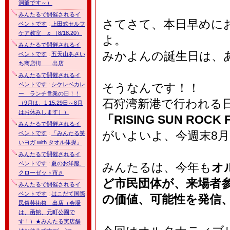
洞爺です～）
みんたるで開催されるイ
さてさて、本日早めに
ベントです
:
上田式セルフ
ケア教室 ♬（8/18.20）
よ。
みんたるで開催されるイ
みかよんの誕生日は、
ベントです
:
五天山あさい
ち商店街 出店
みんたるで開催されるイ
ベントです
:
シケレベカレ
そうなんです！！
ー ランチ営業の日！！
石狩湾新港で行われる
（9月は、1.15.29日～8月
はお休みします））
「RISING SUN ROCK 
みんたるで開催されるイ
がいよいよ、今週末8月1
ベントです
:
「みんたる笑
いヨガ with タオル体操」
みんたるで開催されるイ
ベントです
:
夏のお洋服、
みんたるは、今年も
オ
クローゼット市♬
ど市民団体が、来場者
みんたるで開催されるイ
ベントです
:
はこだて国際
の価値、可能性を発信
民俗芸術祭 出店（会場
は、函館、元町公園で
す！）★みんたる実店舗