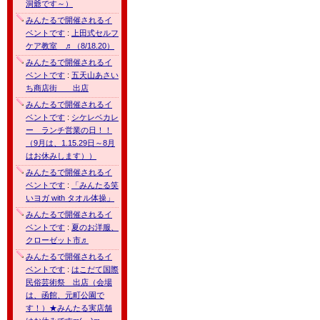
洞爺です～）
みんたるで開催されるイ
ベントです
:
上田式セルフ
ケア教室 ♬（8/18.20）
みんたるで開催されるイ
ベントです
:
五天山あさい
ち商店街 出店
みんたるで開催されるイ
ベントです
:
シケレベカレ
ー ランチ営業の日！！
（9月は、1.15.29日～8月
はお休みします））
みんたるで開催されるイ
ベントです
:
「みんたる笑
いヨガ with タオル体操」
みんたるで開催されるイ
ベントです
:
夏のお洋服、
クローゼット市♬
みんたるで開催されるイ
ベントです
:
はこだて国際
民俗芸術祭 出店（会場
は、函館、元町公園で
す！）★みんたる実店舗